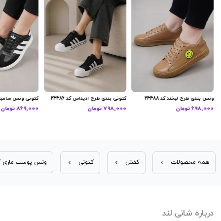
ونس بندی طرح لبخند کد 24488
کتونی بندی طرح ادیداس کد 24486
کتونی ونس سامبا کد 9
698,000 تومان
798,000 تومان
869,000 تومان
همه محصولات
کفش
کتونی
ونس پوست ماری کد 5
درباره شانی لند