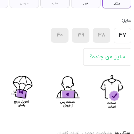
قرمز
سفید
طوسی
مشکی
سایز:
40
39
38
37
سایز من چنده؟
ویژگی ها
مشخصات محصول
نظرات کاربران